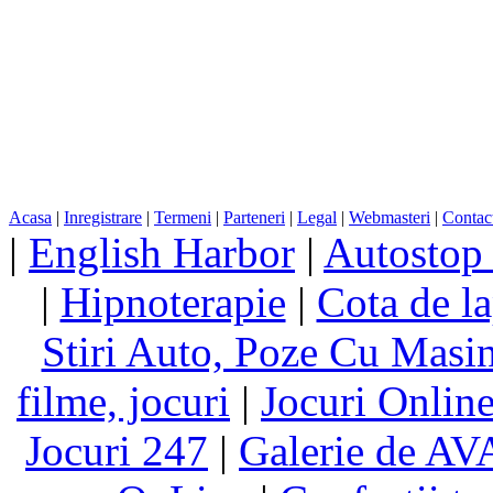
Acasa
|
Inregistrare
|
Termeni
|
Parteneri
|
Legal
|
Webmasteri
|
Contac
|
English Harbor
|
Autostop
|
Hipnoterapie
|
Cota de la
Stiri Auto, Poze Cu Masi
filme, jocuri
|
Jocuri Online
Jocuri 247
|
Galerie de A