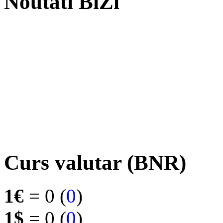
Noutati BiZi
Curs valutar (BNR)
1€
= 0 (
0
)
1$
= 0 (
0
)