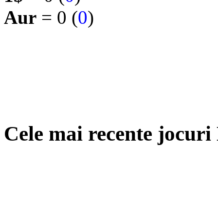
Aur
= 0 (
0
)
Cele mai recente jocuri