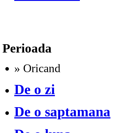
Perioada
» Oricand
De o zi
De o saptamana