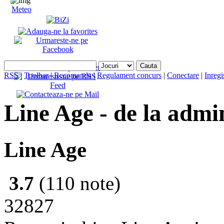
Meteo
RSS
|
Toolbar
|
Recomanda
|
Regulament concurs
|
Conectare
|
Inregi
Line Age - de la admi
Line Age
3.7
(110 note)
32827