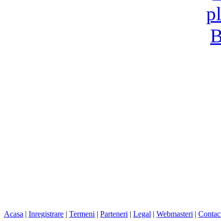
Acasa
|
Inregistrare
|
Termeni
|
Parteneri
|
Legal
|
Webmasteri
|
Contac